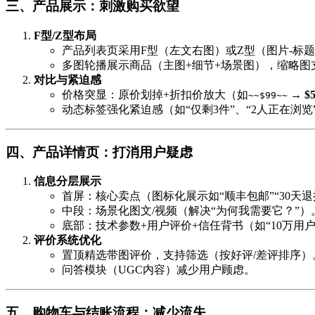
三、产品展示：刺激购买欲望
F型/Z型布局
产品列表页采用F型（左文右图）或Z型（图片-标题
多图轮播展示商品（主图+细节+场景图），缩略图
对比与紧迫感
价格突显：原价划掉+折扣价放大（如
→
$
~~$99~~
动态标签强化紧迫感（如“仅剩3件”、“2人正在浏览
四、产品详情页：打消用户疑虑
信息分层展示
首屏：核心卖点（图标化展示如“顺丰包邮”“30天退
中段：场景化图文/视频（解决“为何我需要它？”）
底部：技术参数+用户评价+信任背书（如“10万用户
评价系统优化
置顶精选带图评价，支持筛选（按好评/差评排序）
问答模块（UGC内容）减少用户顾虑。
五、购物车与结账流程：减少流失