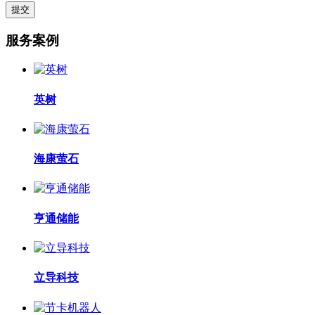
服务案例
英树
海康萤石
亨通储能
立导科技