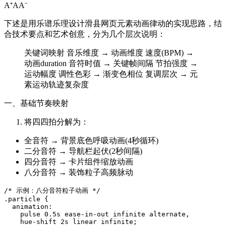
A⁺
A
A⁻
下述是用乐谱乐理设计滑县网页元素动画律动的实现思路，结
合技术要点和艺术创意，分为几个层次说明：
关键词映射 音乐维度 → 动画维度 速度(BPM) →
动画duration 音符时值 → 关键帧间隔 节拍强度 →
运动幅度 调性色彩 → 渐变色相位 复调层次 → 元
素运动轨迹复杂度
一、基础节奏映射
将四四拍分解为：
全音符 → 背景底色呼吸动画(4秒循环)
二分音符 → 导航栏起伏(2秒间隔)
四分音符 → 卡片组件缩放动画
八分音符 → 装饰粒子高频脉动
/* 示例：八分音符粒子动画 */

.particle {

  animation: 

    pulse 0.5s ease-in-out infinite alternate,

    hue-shift 2s linear infinite;
