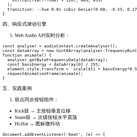
    hsl(calc(var(--hue) + 120), 60%, 45%)

  );

  transition: --hue 0.8s cubic-bezier(0.68, -0.55, 0.27
四、响应式律动引擎
Web Audio API实时分析：
const analyser = audioContext.createAnalyser();

const dataArray = new Uint8Array(analyser.frequencyBinC
function animate() {

  analyser.getByteFrequencyData(dataArray);

  const bassEnergy = dataArray[0] / 255;

  element.style.transform = `scale(${1 + bassEnergy*0.5
  requestAnimationFrame(animate);

五、实践案例
鼓点同步按钮组件：
Kick鼓 → 主按钮垂直位移
Snare鼓 → 次级按钮水平震荡
Hi-Hat → 图标微抖动
document.addEventListener('beat', (e) => {
