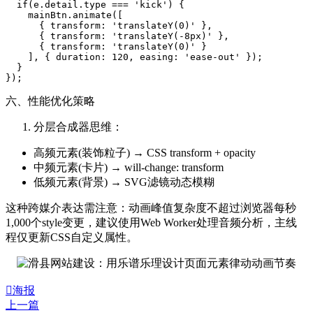
  if(e.detail.type === 'kick') {

    mainBtn.animate([

      { transform: 'translateY(0)' },

      { transform: 'translateY(-8px)' },

      { transform: 'translateY(0)' }

    ], { duration: 120, easing: 'ease-out' });

  }

六、性能优化策略
分层合成器思维：
高频元素(装饰粒子) → CSS transform + opacity
中频元素(卡片) → will-change: transform
低频元素(背景) → SVG滤镜动态模糊
这种跨媒介表达需注意：动画峰值复杂度不超过浏览器每秒
1,000个style变更，建议使用Web Worker处理音频分析，主线
程仅更新CSS自定义属性。

海报
上一篇