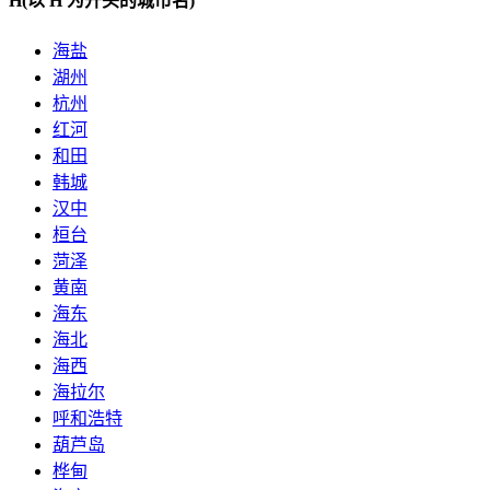
H
(以 H 为开头的城市名)
海盐
湖州
杭州
红河
和田
韩城
汉中
桓台
菏泽
黄南
海东
海北
海西
海拉尔
呼和浩特
葫芦岛
桦甸