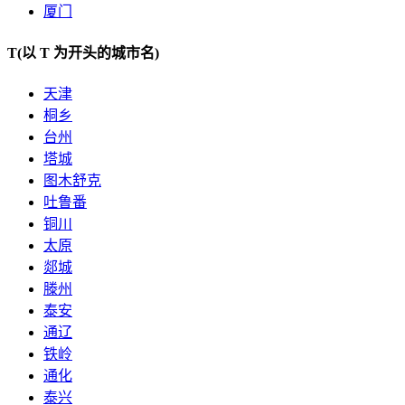
厦门
T
(以 T 为开头的城市名)
天津
桐乡
台州
塔城
图木舒克
吐鲁番
铜川
太原
郯城
滕州
泰安
通辽
铁岭
通化
泰兴