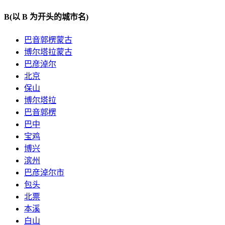
B
(以 B 为开头的城市名)
巴音郭楞蒙古
博尔塔拉蒙古
巴彦淖尔
北京
保山
博尔塔拉
巴音郭楞
巴中
宝鸡
博兴
滨州
巴彦淖尔市
包头
北票
本溪
白山