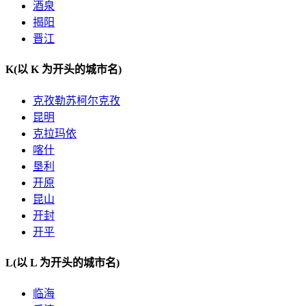
酒泉
揭阳
晋江
K
(以 K 为开头的城市名)
克孜勒苏柯尔克孜
昆明
克拉玛依
喀什
垦利
开原
昆山
开封
开平
L
(以 L 为开头的城市名)
临海