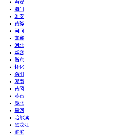
海安
海门
淮安
黄骅
河间
邯郸
河北
华容
衡东
怀化
衡阳
湖南
黄冈
黄石
湖北
黑河
哈尔滨
黑龙江
淮滨