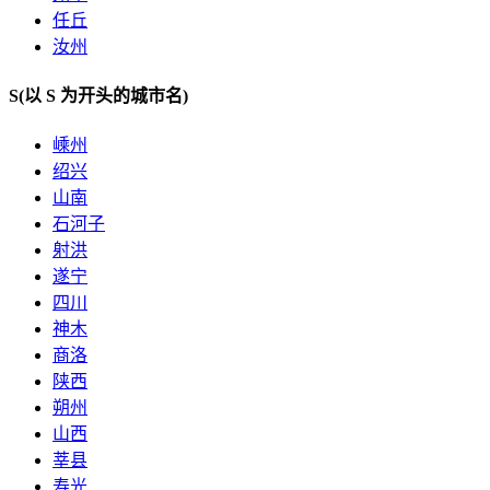
任丘
汝州
S
(以 S 为开头的城市名)
嵊州
绍兴
山南
石河子
射洪
遂宁
四川
神木
商洛
陕西
朔州
山西
莘县
寿光