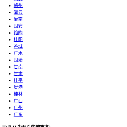
赣州
灌云
灌南
固安
馆陶
桂阳
谷城
广水
固始
甘南
甘肃
桂平
贵港
桂林
广西
广州
广东