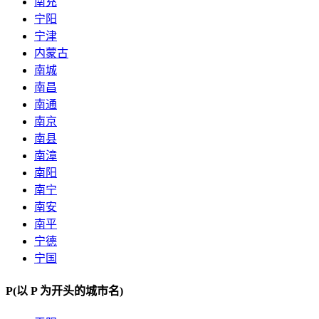
南充
宁阳
宁津
内蒙古
南城
南昌
南通
南京
南县
南漳
南阳
南宁
南安
南平
宁德
宁国
P
(以 P 为开头的城市名)