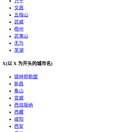
万宁
文昌
五指山
武威
梧州
武夷山
无为
芜湖
X
(以 X 为开头的城市名)
锡林郭勒盟
新昌
象山
宣威
西双版纳
西藏
咸阳
西安