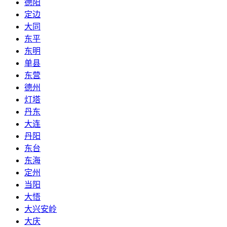
德阳
定边
大同
东平
东明
单县
东营
德州
灯塔
丹东
大连
丹阳
东台
东海
定州
当阳
大悟
大兴安岭
大庆