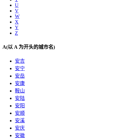
U
V
W
X
Y
Z
A
(以 A 为开头的城市名)
安吉
安宁
安岳
安康
鞍山
安陆
安阳
安顺
安溪
安庆
安徽