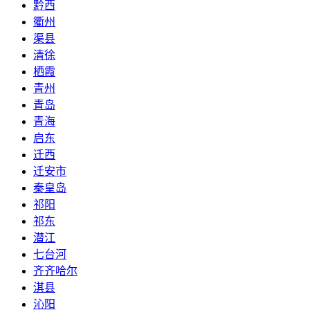
黔西
衢州
渠县
清徐
栖霞
青州
青岛
青海
启东
迁西
迁安市
秦皇岛
祁阳
祁东
潜江
七台河
齐齐哈尔
淇县
沁阳