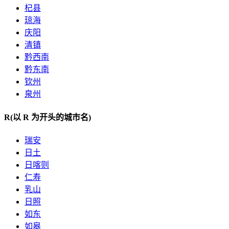
杞县
琼海
庆阳
清镇
黔西南
黔东南
钦州
泉州
R
(以 R 为开头的城市名)
瑞安
日土
日喀则
仁寿
乳山
日照
如东
如皋