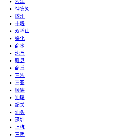
沙洋
神农架
随州
十堰
双鸭山
绥化
商水
沈丘
睢县
商丘
三沙
三亚
顺德
汕尾
韶关
汕头
深圳
上杭
三明