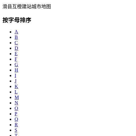
滑县互橙建站城市地图
按字母排序
A
B
C
D
E
F
G
H
I
J
K
L
M
N
O
P
Q
R
S
T