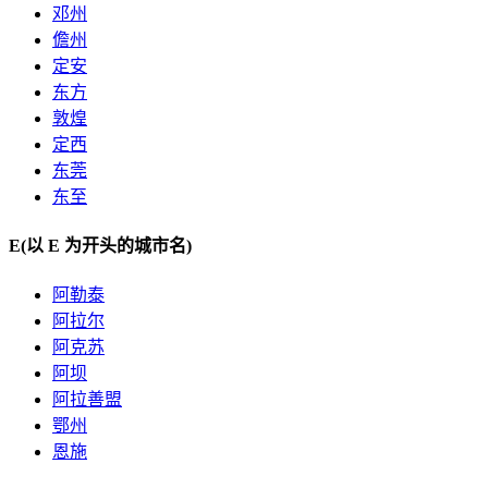
邓州
儋州
定安
东方
敦煌
定西
东莞
东至
E
(以 E 为开头的城市名)
阿勒泰
阿拉尔
阿克苏
阿坝
阿拉善盟
鄂州
恩施