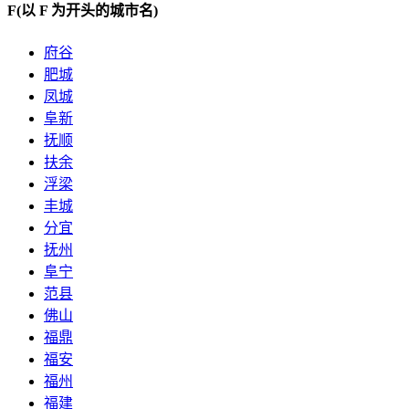
F
(以 F 为开头的城市名)
府谷
肥城
凤城
阜新
抚顺
扶余
浮梁
丰城
分宜
抚州
阜宁
范县
佛山
福鼎
福安
福州
福建