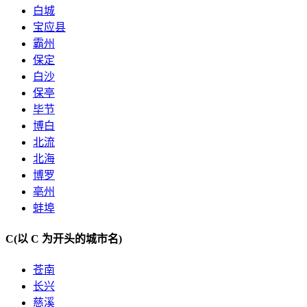
白城
宝应县
霸州
保定
白沙
保亭
毕节
博白
北流
北海
博罗
亳州
蚌埠
C
(以 C 为开头的城市名)
苍南
长兴
慈溪