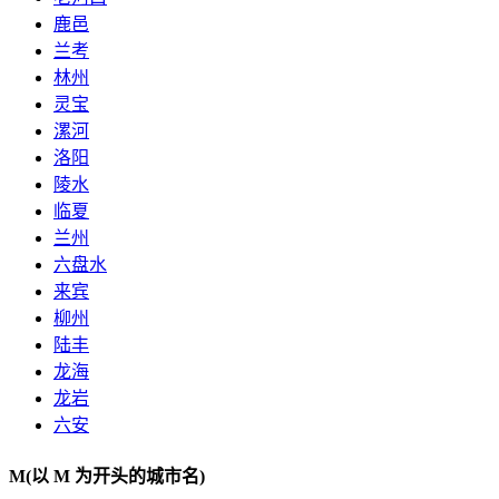
鹿邑
兰考
林州
灵宝
漯河
洛阳
陵水
临夏
兰州
六盘水
来宾
柳州
陆丰
龙海
龙岩
六安
M
(以 M 为开头的城市名)