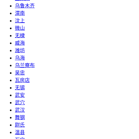
乌鲁木齐
渭南
汶上
微山
无棣
威海
潍坊
乌海
乌兰察布
吴忠
瓦房店
无锡
武安
武穴
武汉
舞钢
尉氏
温县