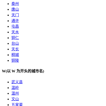
泰州
唐山
天门
通许
屯昌
天水
铜仁
台山
天长
桐城
铜陵
W
(以 W 为开头的城市名)
武义县
温岭
温州
文山
五家渠