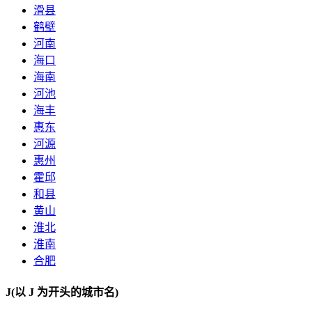
滑县
鹤壁
河南
海口
海南
河池
海丰
惠东
河源
惠州
霍邱
和县
黄山
淮北
淮南
合肥
J
(以 J 为开头的城市名)