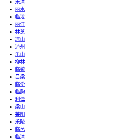
乐清
丽水
临沧
丽江
林芝
凉山
泸州
乐山
柳林
临猗
吕梁
临汾
临朐
利津
梁山
莱阳
乐陵
临邑
临清