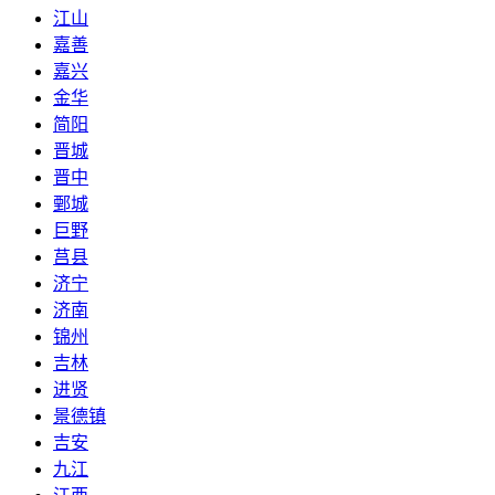
江山
嘉善
嘉兴
金华
简阳
晋城
晋中
鄄城
巨野
莒县
济宁
济南
锦州
吉林
进贤
景德镇
吉安
九江