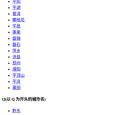
平阳
平湖
普洱
攀枝花
平邑
蓬莱
盘锦
磐石
萍乡
沛县
邳州
濮阳
平顶山
平凉
莆田
Q
(以 Q 为开头的城市名)
黔东