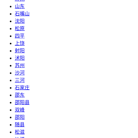
山东
石嘴山
沈阳
松原
四平
上饶
射阳
沭阳
苏州
沙河
三河
石家庄
邵东
邵阳县
双峰
邵阳
随县
松滋