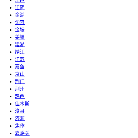
江西
江阴
金湖
句容
金坛
姜堰
建湖
靖江
江苏
嘉鱼
京山
荆门
荆州
鸡西
佳木斯
浚县
济源
焦作
嘉峪关