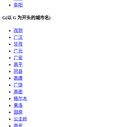
阜阳
G
(以 G 为开头的城市名)
改则
广汉
甘孜
广元
广安
高平
冠县
高唐
广饶
高密
格尔木
果洛
固原
公主岭
高安