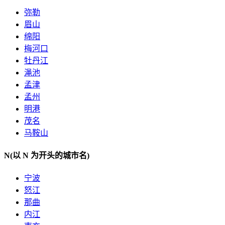
弥勒
眉山
绵阳
梅河口
牡丹江
渑池
孟津
孟州
明港
茂名
马鞍山
N
(以 N 为开头的城市名)
宁波
怒江
那曲
内江