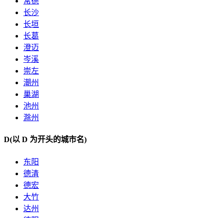
常德
长沙
长垣
长葛
澄迈
岑溪
崇左
潮州
巢湖
池州
滁州
D
(以 D 为开头的城市名)
东阳
德清
德宏
大竹
达州