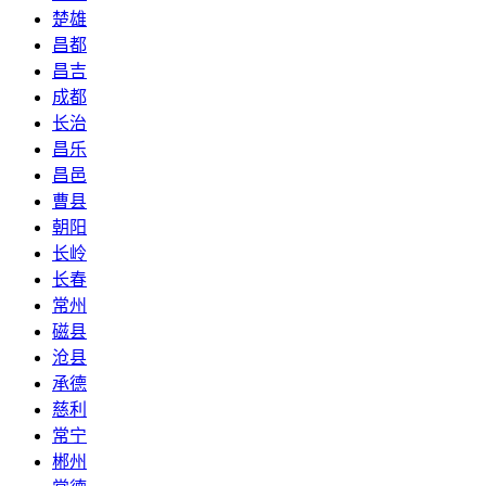
楚雄
昌都
昌吉
成都
长治
昌乐
昌邑
曹县
朝阳
长岭
长春
常州
磁县
沧县
承德
慈利
常宁
郴州