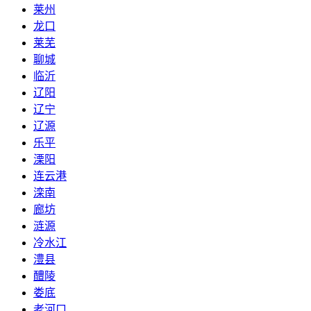
莱州
龙口
莱芜
聊城
临沂
辽阳
辽宁
辽源
乐平
溧阳
连云港
滦南
廊坊
涟源
冷水江
澧县
醴陵
娄底
老河口